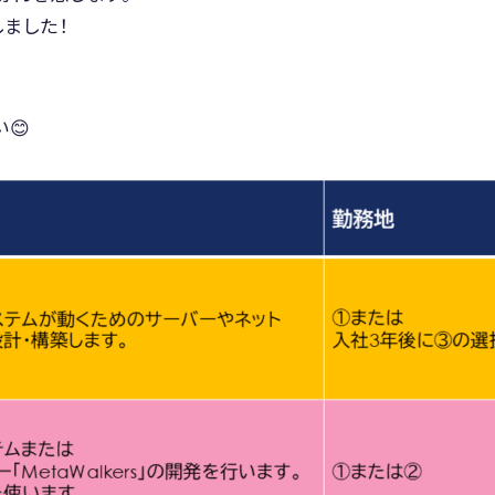
ました！
😊