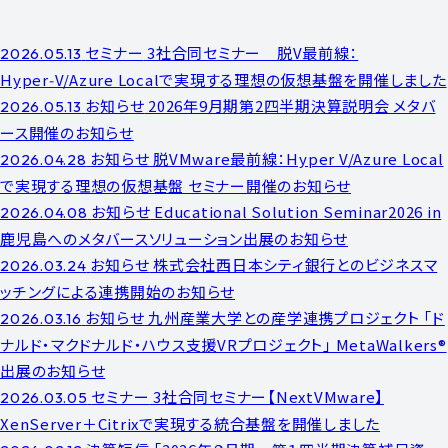
セミナー
3社合同セミナー 脱V最前線：
2026.05.13
Hyper‑V/Azure Localで実現する理想の仮想基盤を開催しました
お知らせ
2026年9月期第2四半期決算説明会 メタバ
2026.05.13
ース開催のお知らせ
お知らせ
脱VMware最前線：Hyper V/Azure Local
2026.04.28
で実現する理想の仮想基盤 セミナー開催のお知らせ
お知らせ
Educational Solution Seminar2026 in
2026.04.08
鹿児島へのメタバースソリューション出展のお知らせ
お知らせ
株式会社西日本シティ銀行とのビジネスマ
2026.03.24
ッチングによる連携開始のお知らせ
お知らせ
九州産業大学との産学連携プロジェクト 「ド
2026.03.16
ナルド・マクドナルド・ハウス支援VRプロジェクト」 MetaWalkers®
出展のお知らせ
セミナー
3社合同セミナー【NextVMware】
2026.03.05
XenServer＋Citrixで実現する統合基盤を開催しました