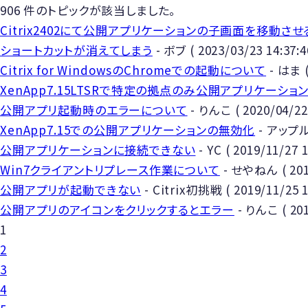
906
件のトピックが該当しました。
Citrix2402にて公開アプリケーションの子画面を移動
ショートカットが消えてしまう
-
ボブ
(
2023/03/23 14:37:4
Citrix for WindowsのChromeでの起動について
-
はま
XenApp7.15LTSRで特定の拠点のみ公開アプリケーシ
公開アプリ起動時のエラーについて
-
りんこ
(
2020/04/22
XenApp7.15での公開アプリケーションの無効化
-
アップ
公開アプリケーションに接続できない
-
YC
(
2019/11/27 1
Win7クライアントリプレース作業について
-
せやねん
(
201
公開アプリが起動できない
-
Citrix初挑戦
(
2019/11/25 1
公開アプリのアイコンをクリックするとエラー
-
りんこ
(
20
1
2
3
4